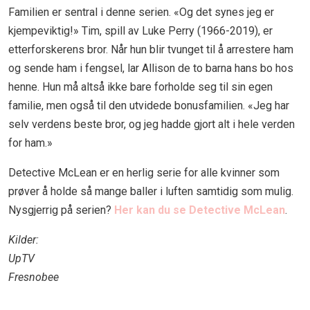
Familien er sentral i denne serien. «Og det synes jeg er
kjempeviktig!» Tim, spill av Luke Perry (1966-2019), er
etterforskerens bror. Når hun blir tvunget til å arrestere ham
og sende ham i fengsel, lar Allison de to barna hans bo hos
henne. Hun må altså ikke bare forholde seg til sin egen
familie, men også til den utvidede bonusfamilien. «Jeg har
selv verdens beste bror, og jeg hadde gjort alt i hele verden
for ham.»
Detective McLean er en herlig serie for alle kvinner som
prøver å holde så mange baller i luften samtidig som mulig.
Nysgjerrig på serien?
Her kan du se Detective McLean
.
Kilder:
UpTV
Fresnobee