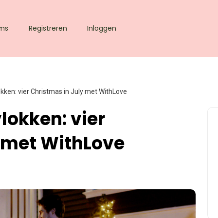
lms
Registreren
Inloggen
en: vier Christmas in July met WithLove
okken: vier
y met WithLove