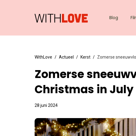
Blog
Fi
WithLove
Actueel
Kerst
Zomerse sneeuwvlokk
Zomerse sneeuwvl
Christmas in Jul
28 juni 2024