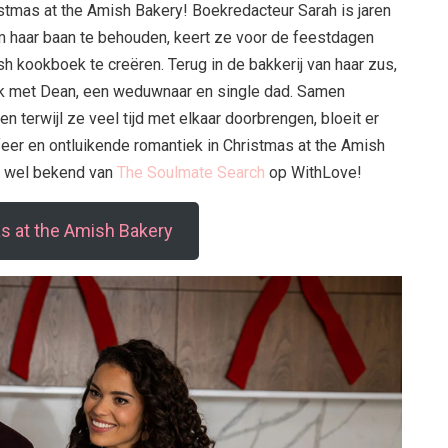
istmas at the Amish Bakery! Boekredacteur Sarah is jaren
 haar baan te behouden, keert ze voor de feestdagen
 kookboek te creëren. Terug in de bakkerij van haar zus,
iek met Dean, een weduwnaar en single dad. Samen
n terwijl ze veel tijd met elkaar doorbrengen, bloeit er
feer en ontluikende romantiek in Christmas at the Amish
ok wel bekend van
The Soulmate Search
op WithLove!
as at the Amish Bakery