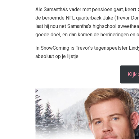
Als Samantha’s vader met pensioen gaat, keert z
de beroemde NFL quarterback Jake (Trevor Donov
laat hij nou net Samantha’s highschool sweethea
goede doel, en dan komen de herrineringen en 
In SnowComing is Trevor’s tegenspeelster Lindy
absoluut op je lijstje.
Kij