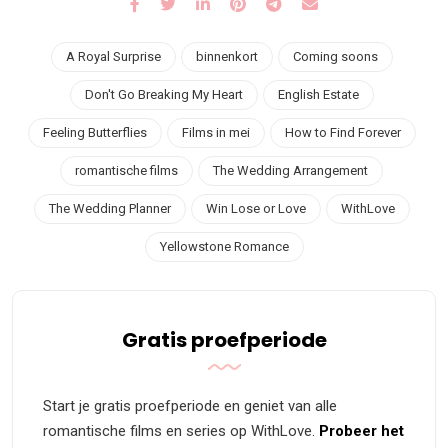
A Royal Surprise
binnenkort
Coming soons
Don't Go Breaking My Heart
English Estate
Feeling Butterflies
Films in mei
How to Find Forever
romantische films
The Wedding Arrangement
The Wedding Planner
Win Lose or Love
WithLove
Yellowstone Romance
Gratis proefperiode
Start je gratis proefperiode en geniet van alle
romantische films en series op WithLove.
Probeer het