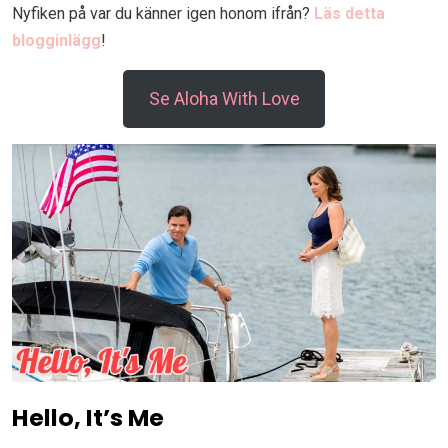
Nyfiken på var du känner igen honom ifrån?
Läs detta
blogginlägg
!
Se Aloha With Love
Hello, It’s Me