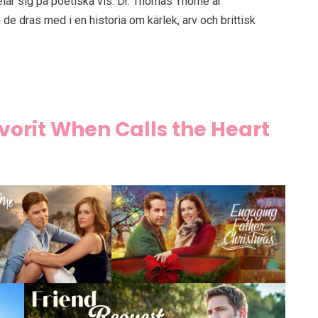
elar sig på poetiska vis. Dr. Thomas Thorne är
e dras med i en historia om kärlek, arv och brittisk
vorit When Calls the Heart