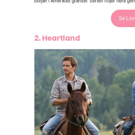
början i Amerikas gränser. Serien följer flera ge
Se Lov
2. Heartland