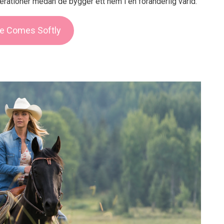
nerationer medan de bygger ett hem i en föränderlig värld.
e Comes Softly