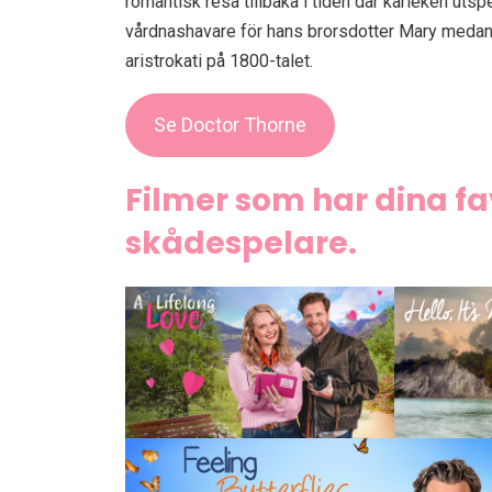
romantisk resa tillbaka i tiden där kärleken utsp
vårdnashavare för hans brorsdotter Mary medan d
aristrokati på 1800-talet.
Se Doctor Thorne
Filmer som har dina fa
skådespelare.