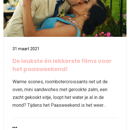
31 maart 2021
De leukste èn lekkerste films voor
het paasweekend!
Warme scones, roombotercroissants net uit de
oven, mini sandwiches met gerookte zalm, een
zacht gekookt eitje, loopt het water je al in de
mond? Tijdens het Paasweekend is het weer…