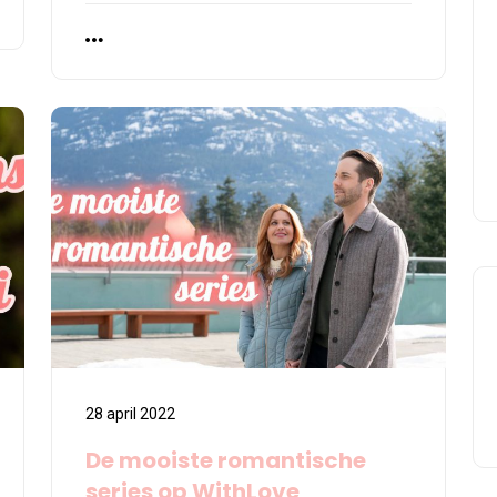
28 april 2022
De mooiste romantische
series op WithLove