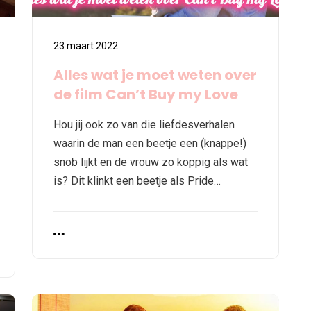
23 maart 2022
Alles wat je moet weten over
de film Can’t Buy my Love
Hou jij ook zo van die liefdesverhalen
waarin de man een beetje een (knappe!)
snob lijkt en de vrouw zo koppig als wat
is? Dit klinkt een beetje als Pride…