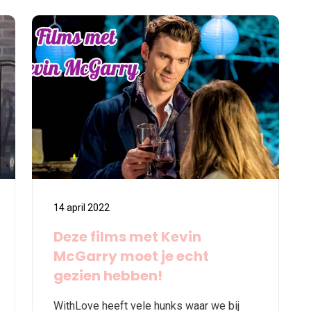
14 april 2022
Deze films met Kevin
McGarry moet je echt
gezien hebben!
WithLove heeft vele hunks waar we bij