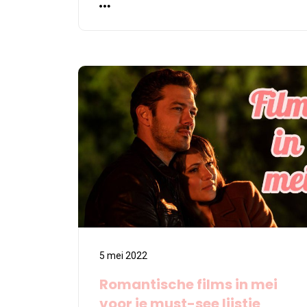
5 mei 2022
Romantische films in mei
voor je must-see lijstje